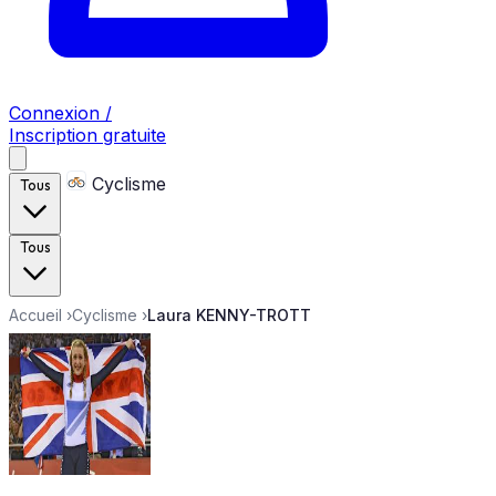
Connexion /
Inscription gratuite
Cyclisme
Tous
Tous
Accueil
›
Cyclisme
›
Laura KENNY-TROTT