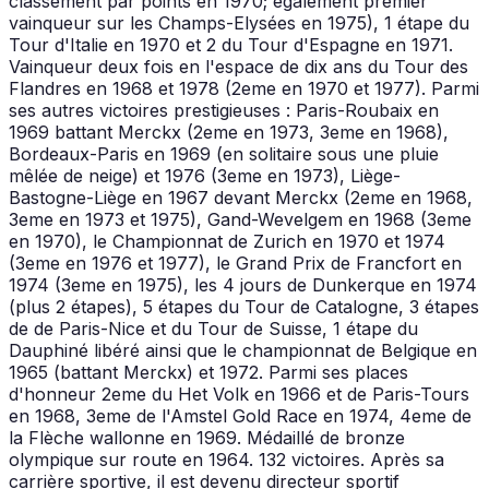
classement par points en 1970; également premier
vainqueur sur les Champs-Elysées en 1975), 1 étape du
Tour d'Italie en 1970 et 2 du Tour d'Espagne en 1971.
Vainqueur deux fois en l'espace de dix ans du Tour des
Flandres en 1968 et 1978 (2eme en 1970 et 1977). Parmi
ses autres victoires prestigieuses : Paris-Roubaix en
1969 battant Merckx (2eme en 1973, 3eme en 1968),
Bordeaux-Paris en 1969 (en solitaire sous une pluie
mêlée de neige) et 1976 (3eme en 1973), Liège-
Bastogne-Liège en 1967 devant Merckx (2eme en 1968,
3eme en 1973 et 1975), Gand-Wevelgem en 1968 (3eme
en 1970), le Championnat de Zurich en 1970 et 1974
(3eme en 1976 et 1977), le Grand Prix de Francfort en
1974 (3eme en 1975), les 4 jours de Dunkerque en 1974
(plus 2 étapes), 5 étapes du Tour de Catalogne, 3 étapes
de de Paris-Nice et du Tour de Suisse, 1 étape du
Dauphiné libéré ainsi que le championnat de Belgique en
1965 (battant Merckx) et 1972. Parmi ses places
d'honneur 2eme du Het Volk en 1966 et de Paris-Tours
en 1968, 3eme de l'Amstel Gold Race en 1974, 4eme de
la Flèche wallonne en 1969. Médaillé de bronze
olympique sur route en 1964. 132 victoires. Après sa
carrière sportive, il est devenu directeur sportif