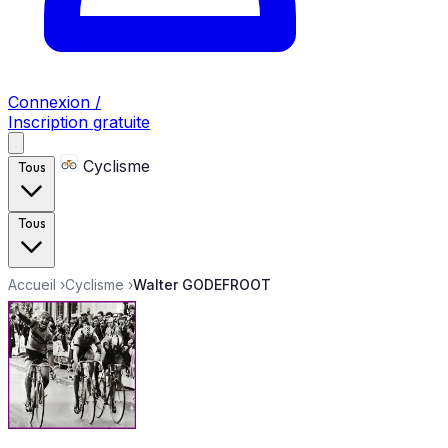
Connexion /
Inscription gratuite
Cyclisme
Tous
Tous
Accueil
›
Cyclisme
›
Walter GODEFROOT