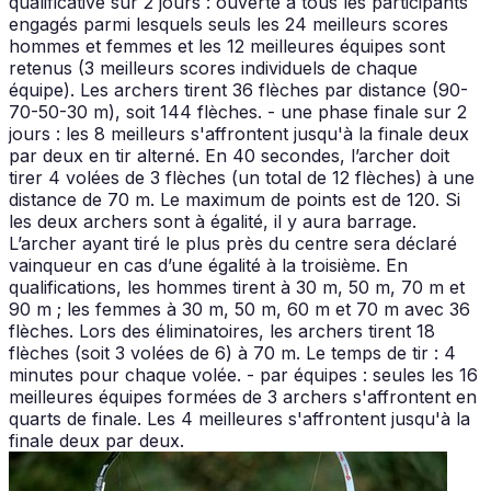
qualificative sur 2 jours : ouverte à tous les participants
engagés parmi lesquels seuls les 24 meilleurs scores
hommes et femmes et les 12 meilleures équipes sont
retenus (3 meilleurs scores individuels de chaque
équipe). Les archers tirent 36 flèches par distance (90-
70-50-30 m), soit 144 flèches. - une phase finale sur 2
jours : les 8 meilleurs s'affrontent jusqu'à la finale deux
par deux en tir alterné. En 40 secondes, l’archer doit
tirer 4 volées de 3 flèches (un total de 12 flèches) à une
distance de 70 m. Le maximum de points est de 120. Si
les deux archers sont à égalité, il y aura barrage.
L’archer ayant tiré le plus près du centre sera déclaré
vainqueur en cas d’une égalité à la troisième. En
qualifications, les hommes tirent à 30 m, 50 m, 70 m et
90 m ; les femmes à 30 m, 50 m, 60 m et 70 m avec 36
flèches. Lors des éliminatoires, les archers tirent 18
flèches (soit 3 volées de 6) à 70 m. Le temps de tir : 4
minutes pour chaque volée. - par équipes : seules les 16
meilleures équipes formées de 3 archers s'affrontent en
quarts de finale. Les 4 meilleures s'affrontent jusqu'à la
finale deux par deux.