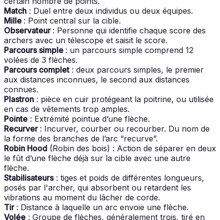
certain nombre de points.
Match
: Duel entre deux individus ou deux équipes.
Mille
: Point central sur la cible.
Observateur
: Personne qui identifie chaque score des
archers avec un télescope et saisit le score.
Parcours simple
: un parcours simple comprend 12
volées de 3 flèches.
Parcours complet
: deux parcours simples, le premier
aux distances inconnues, le second aux distances
connues.
Plastron
: pièce en cuir protégeant la poitrine, ou utilisée
en cas de vêtements trop amples.
Pointe
: Extrémité pointue d’une flèche.
Recurver
: Incurver, courber ou recourber. Du nom de
la forme des branches de l’arc “recurve”.
Robin Hood
(Robin des bois) : Action de séparer en deux
le fût d’une flèche déjà sur la cible avec une autre
flèche.
Stabilisateurs
: tiges et poids de différentes longueurs,
posés par l'archer, qui absorbent ou retardent les
vibrations au moment du lâcher de corde.
Tir
: Distance à laquelle un arc envoie une flèche.
Volée
: Groupe de flèches, généralement trois, tiré en