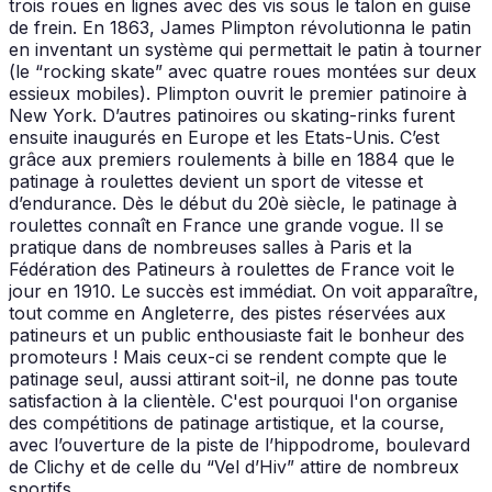
trois roues en lignes avec des vis sous le talon en guise
de frein. En 1863, James Plimpton révolutionna le patin
en inventant un système qui permettait le patin à tourner
(le “rocking skate” avec quatre roues montées sur deux
essieux mobiles). Plimpton ouvrit le premier patinoire à
New York. D’autres patinoires ou skating-rinks furent
ensuite inaugurés en Europe et les Etats-Unis. C’est
grâce aux premiers roulements à bille en 1884 que le
patinage à roulettes devient un sport de vitesse et
d’endurance. Dès le début du 20è siècle, le patinage à
roulettes connaît en France une grande vogue. Il se
pratique dans de nombreuses salles à Paris et la
Fédération des Patineurs à roulettes de France voit le
jour en 1910. Le succès est immédiat. On voit apparaître,
tout comme en Angleterre, des pistes réservées aux
patineurs et un public enthousiaste fait le bonheur des
promoteurs ! Mais ceux-ci se rendent compte que le
patinage seul, aussi attirant soit-il, ne donne pas toute
satisfaction à la clientèle. C'est pourquoi l'on organise
des compétitions de patinage artistique, et la course,
avec l’ouverture de la piste de l’hippodrome, boulevard
de Clichy et de celle du “Vel d’Hiv” attire de nombreux
sportifs.