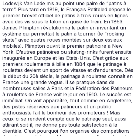
Lodewijk Van Lede mis au point une paire de “patins à
terre”. Plus tard en 1819, le Français Petitbled déposa le
premier brevet officiel de patins à trois roues en lignes
avec des vis sous le talon en guise de frein. En 1863,
James Plimpton révolutionna le patin en inventant un
système qui permettait le patin à tourner (le “rocking
skate” avec quatre roues montées sur deux essieux
mobiles). Plimpton ouvrit le premier patinoire à New
York. D’autres patinoires ou skating-rinks furent ensuite
inaugurés en Europe et les Etats-Unis. C’est grâce aux
premiers roulements à bille en 1884 que le patinage à
roulettes devient un sport de vitesse et d’endurance. Dès
le début du 20è siècle, le patinage à roulettes connaît en
France une grande vogue. Il se pratique dans de
nombreuses salles à Paris et la Fédération des Patineurs
à roulettes de France voit le jour en 1910. Le succès est
immédiat. On voit apparaître, tout comme en Angleterre,
des pistes réservées aux patineurs et un public
enthousiaste fait le bonheur des promoteurs ! Mais
ceux-ci se rendent compte que le patinage seul, aussi
attirant soit-il, ne donne pas toute satisfaction à la
clientèle. C'est pourquoi l'on organise des compétitions