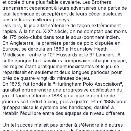
et dotée d'une plus faible cavalerie. Les Brothers
transmirent cependant à leurs adversaires une partie de
leur technique et acceptèrent de leurs céder quelques-
uns de leurs meilleurs poneys.
Dès lors, le jeu allait s'étendre de façon extrêmement
rapide. A la fin du XIX° siècle, on ne comptait pas moins
de 175 polo-clubs dans tout le sous-continent indien.
En Angleterre, la première partie de polo disputée en
Europe, se déroula en 1869 à Hounslow Heath -
Middlesex - entre le 10° Hussards et le 9° Lanciers. A
cette époque huit cavaliers composaient chaque équipe,
les règles étant pratiquement inexistantes et le jeu se
répartissait en seulement deux longues périodes pour
près de quatre-vingt-dix minutes de jeu.
En 1875, fut fondée la "Hurlingham Polo Association",
qui allait entreprendre une progressive codification du
jeu. Il faudra attendre 1883 pour que le nombre de
joueurs soit réduit à cinq, puis à quatre. Et en 1888 pour
qu'apparaisse le système des handicaps, destiné à
rétablir l'équilibre entre des équipes de niveau différent.
Un tel succès n'allait pas tarder à s'étendre à d'autres
pays, à commencer par ceux de l'empire britannique :