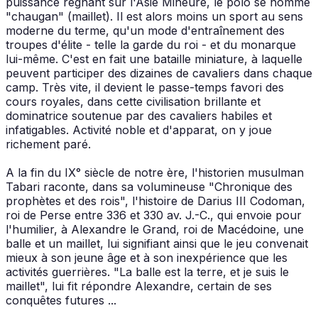
puissance régnant sur l'Asie Mineure, le polo se nomme
"chaugan" (maillet). Il est alors moins un sport au sens
moderne du terme, qu'un mode d'entraînement des
troupes d'élite - telle la garde du roi - et du monarque
lui-même. C'est en fait une bataille miniature, à laquelle
peuvent participer des dizaines de cavaliers dans chaque
camp. Très vite, il devient le passe-temps favori des
cours royales, dans cette civilisation brillante et
dominatrice soutenue par des cavaliers habiles et
infatigables. Activité noble et d'apparat, on y joue
richement paré.
A la fin du IX° siècle de notre ère, l'historien musulman
Tabari raconte, dans sa volumineuse "Chronique des
prophètes et des rois", l'histoire de Darius III Codoman,
roi de Perse entre 336 et 330 av. J.-C., qui envoie pour
l'humilier, à Alexandre le Grand, roi de Macédoine, une
balle et un maillet, lui signifiant ainsi que le jeu convenait
mieux à son jeune âge et à son inexpérience que les
activités guerrières. "La balle est la terre, et je suis le
maillet", lui fit répondre Alexandre, certain de ses
conquêtes futures ...