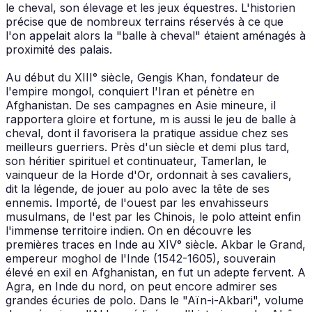
le cheval, son élevage et les jeux équestres. L'historien
précise que de nombreux terrains réservés à ce que
l'on appelait alors la "balle à cheval" étaient aménagés à
proximité des palais.
Au début du XIII° siècle, Gengis Khan, fondateur de
l'empire mongol, conquiert l'Iran et pénètre en
Afghanistan. De ses campagnes en Asie mineure, il
rapportera gloire et fortune, m is aussi le jeu de balle à
cheval, dont il favorisera la pratique assidue chez ses
meilleurs guerriers. Près d'un siècle et demi plus tard,
son héritier spirituel et continuateur, Tamerlan, le
vainqueur de la Horde d'Or, ordonnait à ses cavaliers,
dit la légende, de jouer au polo avec la tête de ses
ennemis. Importé, de l'ouest par les envahisseurs
musulmans, de l'est par les Chinois, le polo atteint enfin
l'immense territoire indien. On en découvre les
premières traces en Inde au XIV° siècle. Akbar le Grand,
empereur moghol de l'Inde (1542-1605), souverain
élevé en exil en Afghanistan, en fut un adepte fervent. A
Agra, en Inde du nord, on peut encore admirer ses
grandes écuries de polo. Dans le "Aïn-i-Akbari", volume