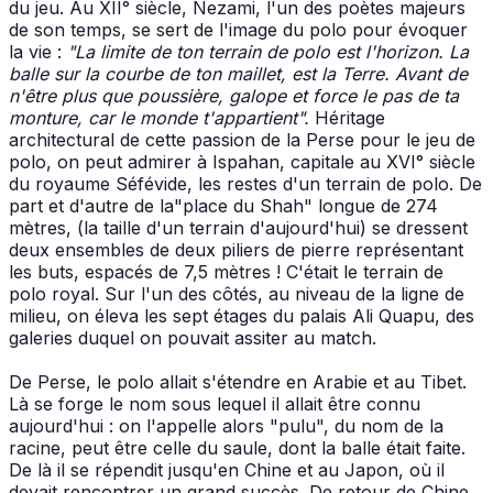
du jeu. Au XII° siècle, Nezami, l'un des poètes majeurs
de son temps, se sert de l'image du polo pour évoquer
la vie :
"La limite de ton terrain de polo est l'horizon. La
balle sur la courbe de ton maillet, est la Terre. Avant de
n'être plus que poussière, galope et force le pas de ta
monture, car le monde t'appartient".
Héritage
architectural de cette passion de la Perse pour le jeu de
polo, on peut admirer à Ispahan, capitale au XVI° siècle
du royaume Séfévide, les restes d'un terrain de polo. De
part et d'autre de la"place du Shah" longue de 274
mètres, (la taille d'un terrain d'aujourd'hui) se dressent
deux ensembles de deux piliers de pierre représentant
les buts, espacés de 7,5 mètres ! C'était le terrain de
polo royal. Sur l'un des côtés, au niveau de la ligne de
milieu, on éleva les sept étages du palais Ali Quapu, des
galeries duquel on pouvait assiter au match.
De Perse, le polo allait s'étendre en Arabie et au Tibet.
Là se forge le nom sous lequel il allait être connu
aujourd'hui : on l'appelle alors "pulu", du nom de la
racine, peut être celle du saule, dont la balle était faite.
De là il se répendit jusqu'en Chine et au Japon, où il
devait rencontrer un grand succès. De retour de Chine,