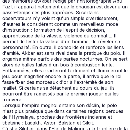
des mémoires d'Akbar rédigé par l'historiographe Abû
Fazl, il apparait nettement que le chaugan est devenu un
passe-temps des plus appréciés. Si certains
observateurs n'y voient qu'un simple divertissement,
d'autres le considèrent comme un merveilleux mode
d'instruction : formation de l'esprit de décision,
apprentissage de la vitesse, violence du combat ... Il
permet de tester la valeur d'un homme, de révéler sa
personnalité. En outre, il consolide et renforce les liens
d'amitié. Akbar est sans rival dans la pratique du polo. Il
organise même parfois des parties nocturnes. On se sert
alors de balles faites d'un bois à combustion lente.
Enflammées, elles irradieront fortement et illumineront le
jeu. pour magnifier encore la partie, il arrive que le roi
fasse fixer des morceaux d'or à l'extrémité de son
maillet. Si certains se détachent au cours du jeu, ils
pourront être ramassés par le premier joueur qui les
trouvera.
Lorsque l'empire moghol entame son déclin, le polo
n'est plus pratiqué que dans certaines régions perdues
de l'Hymalaya, proches des frontières indienne et
tibétaine : Ladakh, Astor, Balistan et Gilgit.
C'est à Silchar, dans l'Etat de Malipur, à la frontière de la