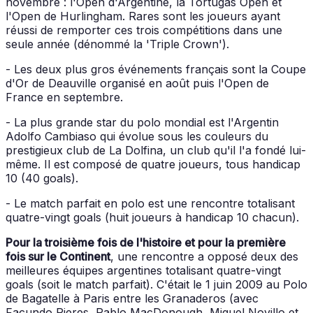
novembre : l'Open d'Argentine, la Tortugas Open et
l'Open de Hurlingham. Rares sont les joueurs ayant
réussi de remporter ces trois compétitions dans une
seule année (dénommé la 'Triple Crown').
- Les deux plus gros événements français sont la Coupe
d'Or de Deauville organisé en août puis l'Open de
France en septembre.
- La plus grande star du polo mondial est l'Argentin
Adolfo Cambiaso qui évolue sous les couleurs du
prestigieux club de La Dolfina, un club qu'il l'a fondé lui-
même. Il est composé de quatre joueurs, tous handicap
10 (40 goals).
- Le match parfait en polo est une rencontre totalisant
quatre-vingt goals (huit joueurs à handicap 10 chacun).
Pour la troisième fois de l'histoire et pour la première
fois sur le Continent
, une rencontre a opposé deux des
meilleures équipes argentines totalisant quatre-vingt
goals (soit le match parfait). C'était le 1 juin 2009 au Polo
de Bagatelle à Paris entre les Granaderos (avec
Facundo Pieres, Pablo MacDonough, Miguel Novillo et