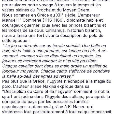
poursuivons notre voyage à travers le temps et les
vastes plaines du Proche et du Moyen Orient.
Nous sommes en Grèce au XII° siècle. L'empereur
Manuel 1° Comnène (1118-1180), diplomate habile et
courageux guerrier, joue avec les princes bizantins et
les nobles de sa cour. Cinnamus, historien bizantin,
nous a laissé une fort vivante description du polo de
cette époque :
" Le jeu se déroule sur un terrain spécial. Une balle en
cuir, de la taille d'une pomme, est lancée en l'air. A ce
moment, comme s'ils se disputaient un trophée, les
joueurs se mettent à galoper le plus vite possible.
Chaque cavalier tient dans sa main droite un maillet de
longueur moyenne. Chaque camp s'efforce de conduire
la balle au-delà des lignes adverses."
Pas plus que la Grèce, l'Egypte n'échappe à la magie du
polo. L'auteur arabe Nakrisi explique dans sa
"Description du Caire et de l'Egypte" comment le noble
sport prit racine dans l'Egypte des sultans, peu après la
conquête du pays par les puissantes familles
musulmanes, notamment grâce à El Nacer, qui
s'intéressa tout particulièrement à tout ce qui concernait