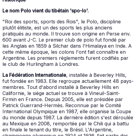
Le nom Polo vient du tibétain 'spo-lo'.
"Roi des sports, sports des Rois", le Polo, discipline
plutôt élitiste, est un des sports les plus anciens
pratiqués au monde. Il trouve son origine en Perse env.
600 avant J-C. Le premier club de polo fut fondé par
les Anglais en 1859 à Silchar dans l'Himalaya en Inde. A
cette même époque, les colons l'ont fait connaître en
Argentine. Les premiers règlements furent codifiés par
le club de Hurlingham à Londres.
La Fédération Internationale
, installée à Beverley Hills,
fut fondée en 1983. Elle regroupe actuellement 48 pays-
membres. Tout d'abord installé à Beverley Hills en
Californie, le siège actuel se trouve à Vineuil-Saint-
Firmin en France. Depuis 2005, elle est présidée par
Patrick Guerrand-Hermès. Reconnue par le Comité
International Olympique en 1987, elle organise la Coupe
du monde depuis 1987. La dernière édition s'est déroulée
au Mexique en 2008, remportée par le Chili qui a battu
en finale le tenant du titre, le Brésil. L'Argentine,
championne olympique en 1924 et 1936, fait partie des