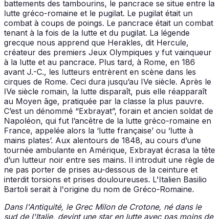
battements des tambourins, le pancrace se situe entre la
lutte gréco-romaine et le pugilat. Le pugilat était un
combat à coups de poings. Le pancrace était un combat
tenant à la fois de la lutte et du pugilat. La légende
grecque nous apprend que Herakles, dit Hercule,
créateur des premiers Jeux Olympiques y fut vainqueur
à la lutte et au pancrace. Plus tard, à Rome, en 186
avant J.-C., les lutteurs entrèrent en scène dans les
cirques de Rome. Ceci dura jusqu’au IVe siècle. Après le
IVe siècle romain, la lutte disparaît, puis elle réapparaît
au Moyen âge, pratiquée par la classe la plus pauvre.
C’est un dénommé “Exbrayat”, forain et ancien soldat de
Napoléon, qui fut l’ancêtre de la lutte gréco-romaine en
France, appelée alors la ‘lutte française’ ou ‘lutte à
mains plates’. Aux alentours de 1848, au cours d’une
tournée ambulante en Amérique, Exbrayat écrasa la tête
d’un lutteur noir entre ses mains. Il introduit une règle de
ne pas porter de prises au-dessous de la ceinture et
interdit torsions et prises douloureuses. L'Italien Basilio
Bartoli serait à l'origine du nom de Gréco-Romaine.
Dans l'Antiquité, le Grec Milon de Crotone, né dans le
sud de l'Italie, devint une star en lutte avec pas moins de