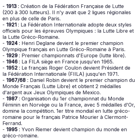
-
1913
: Création de la Fédération Française de Lutte
(200 à 300 lutteurs). Il n'y avait que 2 ligues régionales
en plus de celle de Paris.
-
1921
: La Fédération Internationale adopte deux styles
officiels pour les épreuves Olympiques : la Lutte Libre et
la Lutte Gréco-Romaine.
-
1924
: Henri Deglane devient le premier champion
Olympique français en Lutte Gréco-Romaine à Paris.
-
1929
: Premier championnats d'Europe (lutte libre).
-
1946
: La FILA siège en France jusqu'en 1965.
-
1952
: Le français Roger Coulon devient Président de
la Fédération Internationale (FIILA) jusqu'en 1971.
-
1967/68
: Daniel Robin devient le premier champion du
Monde Français (Lutte Libre) et obtient 2 médailles
d'argent aux Jeux Olympiques de Mexico.
-
1987
: Organisation du 1er championnat du Monde
Féminin en Norvège ou la France, avec 5 médailles d'Or,
domine la compétition. 1er titre mondial en lutte gréco-
romaine pour le français Patrice Mourier à Clermont-
Ferrand.
-
1995
: Yvon Riemer devient champion du monde en
gréco-romaine.