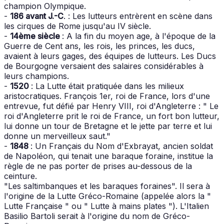
champion Olympique.
-
186 avant J.-C
. : Les lutteurs entrèrent en scène dans
les cirques de Rome jusqu'au IV siècle.
-
14ème siècle
: A la fin du moyen age, à l'époque de la
Guerre de Cent ans, les rois, les princes, les ducs,
avaient à leurs gages, des équipes de lutteurs. Les Ducs
de Bourgogne versaient des salaires considérables à
leurs champions.
-
1520
: La Lutte était pratiquée dans les milieux
aristocratiques. François 1er, roi de France, lors d'une
entrevue, fut défié par Henry VIII, roi d'Angleterre : " Le
roi d'Angleterre prit le roi de France, un fort bon lutteur,
lui donne un tour de Bretagne et le jette par terre et lui
donne un merveilleux saut."
-
1848
: Un Français du Nom d'Exbrayat, ancien soldat
de Napoléon, qui tenait une baraque foraine, institue la
règle de ne pas porter de prises au-dessous de la
ceinture.
"Les saltimbanques et les baraques foraines". Il sera à
l'origine de la Lutte Gréco-Romaine (appelée alors la "
Lutte Française " ou " Lutte à mains plates "). L'Italien
Basilio Bartoli serait à l'origine du nom de Gréco-