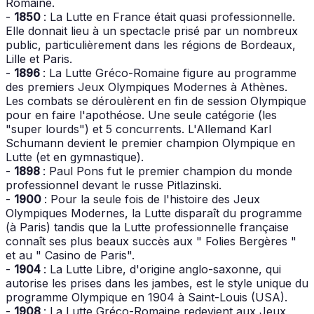
Romaine.
-
1850
: La Lutte en France était quasi professionnelle.
Elle donnait lieu à un spectacle prisé par un nombreux
public, particulièrement dans les régions de Bordeaux,
Lille et Paris.
-
1896
: La Lutte Gréco-Romaine figure au programme
des premiers Jeux Olympiques Modernes à Athènes.
Les combats se déroulèrent en fin de session Olympique
pour en faire l'apothéose. Une seule catégorie (les
"super lourds") et 5 concurrents. L'Allemand Karl
Schumann devient le premier champion Olympique en
Lutte (et en gymnastique).
-
1898
: Paul Pons fut le premier champion du monde
professionnel devant le russe Pitlazinski.
-
1900
: Pour la seule fois de l'histoire des Jeux
Olympiques Modernes, la Lutte disparaît du programme
(à Paris) tandis que la Lutte professionnelle française
connaît ses plus beaux succès aux " Folies Bergères "
et au " Casino de Paris".
-
1904
: La Lutte Libre, d'origine anglo-saxonne, qui
autorise les prises dans les jambes, est le style unique du
programme Olympique en 1904 à Saint-Louis (USA).
-
1908
: La Lutte Gréco-Romaine redevient aux Jeux