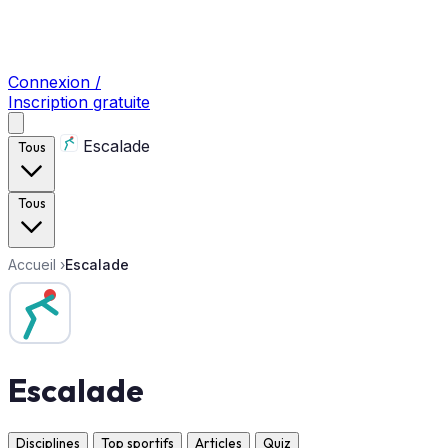
Connexion /
Inscription gratuite
Escalade
Tous
Tous
Accueil
›
Escalade
Escalade
Disciplines
Top sportifs
Articles
Quiz