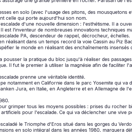
ans assurage une grande première en rocher. Partisan de l'es
ses en solo (avec l'usage des pitons, des mousquetons et de
nt celle qui porte aujourd'hui son nom.
 l'escalade d'une nouvelle dimension : l'esthétisme. Il a ouv
. Il est l’inventeur de nombreuses innovations techniques m
escalade PA, descendeur de rappel, décrocheur, échelles.
 réalisant dans un temps record la voie Cassin au Piz Badil
stupéfier le monde en réalisant des enchaînements insensé
a pousser la pratique du bloc jusqu'à réaliser des passages
Il fut le premier à utiliser la magnésie afin de faciliter l'
scalade prenne une véritable identité.
oppe notamment en Californie dans le parc Yosemite qui va 
ken Jura, en Italie, en Angleterre et en Allemagne de l'est 
980.
 pour grimper tous les moyens possibles : prises du rocher b
s artificiels pour l'escalade. Ce qui va déclencher une vive 
escaladé le Triomphe d'Eros situé dans les gorges du Verdo
sions en solo intégral dans les années 1980, marquera définit