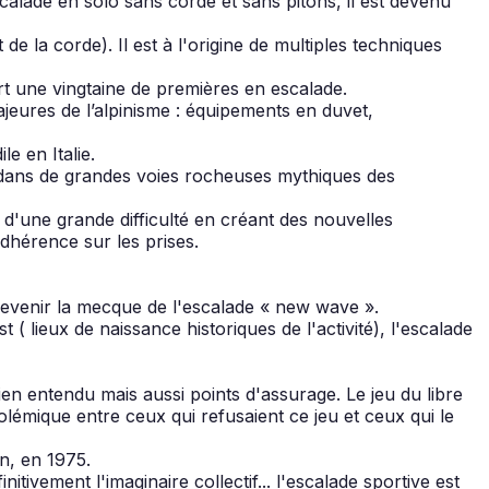
calade en solo sans corde et sans pitons, il est devenu
 la corde). Il est à l'origine de multiples techniques
ert une vingtaine de premières en escalade.
ajeures de l’alpinisme : équipements en duvet,
e en Italie.
s dans de grandes voies rocheuses mythiques des
 d'une grande difficulté en créant des nouvelles
adhérence sur les prises.
devenir la mecque de l'escalade « new wave ».
( lieux de naissance historiques de l'activité), l'escalade
ien entendu mais aussi points d'assurage. Le jeu du libre
polémique entre ceux qui refusaient ce jeu et ceux qui le
n, en 1975.
ivement l'imaginaire collectif... l'escalade sportive est