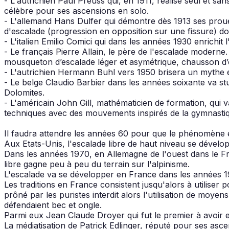
- L'autrichien Paul Preuss qui, en 1911, réalise seul et s
célèbre pour ses ascensions en solo.
- L'allemand Hans Dulfer qui démontre dès 1913 ses proues
d'escalade (progression en opposition sur une fissure) do
- L'italien Emilio Comici qui dans les années 1930 enrichit
- Le français Pierre Allain, le père de l'escalade moderne
mousqueton d’escalade léger et asymétrique, chausson d’
- L'autrichien Hermann Buhl vers 1950 brisera un mythe en
- Le belge Claudio Barbier dans les années soixante va 
Dolomites.
- L'américain John Gill, mathématicien de formation, qui v
techniques avec des mouvements inspirés de la gymnastique. 
Il faudra attendre les années 60 pour que le phénomène e
Aux Etats-Unis, l'escalade libre de haut niveau se dével
Dans les années 1970, en Allemagne de l'ouest dans le Fran
libre gagne peu à peu du terrain sur l'alpinisme.
L'escalade va se développer en France dans les années 1
Les traditions en France consistent jusqu'alors à utiliser
prôné par les puristes interdit alors l'utilisation de moyen
défendaient bec et ongle.
Parmi eux Jean Claude Droyer qui fut le premier à avoir 
La médiatisation de Patrick Edlinger, réputé pour ses ascen