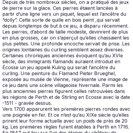
Depuis de très nombreux siècles, on a pratiqué des jeux
de pierre sur la glace. Ces pierres étaient lancées à
partir d’une ligne vers un piquet, lequel est l’ancêtre du
“dolly”. Cette sorte de quille en bois peint ,qui servait
depuis longtemps de but à ce jeu, a disparu récemment.
Les pierres, d’abord de taille modeste, devinrent de plus
en plus grosses, car on s’aperçut qu’elles chassaient les
plus petites. Une profonde encoche servait de prise. Les
origines lointaines du curling semblent assez diverses.
Certaines chroniques anciennes évoquent qu’au XVIe
siècle, des immigrants flamands auraient introduit en
Écosse un jeu appelé Kuling qui serait l’ancêtre du
curling. Une peinture du Flamand Pieter Brueghel,
exposée au musée de Vienne, représente une image de
ce jeu dans une scène villageoise hivernale. Parmi les
plus anciennes pierres figurent celles retrouvées dans
les régions de Perth et de Stirling en Ecosse avec la date
-1511 - gravée dessus.
Vers 1700 apparurent les premières pierres rondes avec
une poignée en fer. Et ce n’est qu’au XIXe siècle qu’elles
prirent leur forme actuelle avec un poids de près de 20
kg. Les premières règles furent établies à Perth en 1716.
En 1847 eut lieu sur l’un des étangs du château de