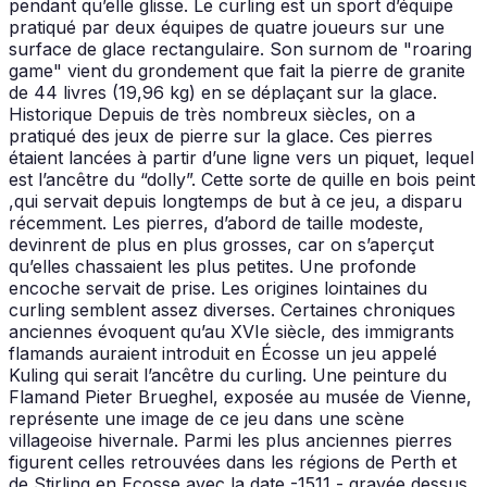
pendant qu’elle glisse. Le curling est un sport d’équipe
pratiqué par deux équipes de quatre joueurs sur une
surface de glace rectangulaire. Son surnom de "roaring
game" vient du grondement que fait la pierre de granite
de 44 livres (19,96 kg) en se déplaçant sur la glace.
Historique Depuis de très nombreux siècles, on a
pratiqué des jeux de pierre sur la glace. Ces pierres
étaient lancées à partir d’une ligne vers un piquet, lequel
est l’ancêtre du “dolly”. Cette sorte de quille en bois peint
,qui servait depuis longtemps de but à ce jeu, a disparu
récemment. Les pierres, d’abord de taille modeste,
devinrent de plus en plus grosses, car on s’aperçut
qu’elles chassaient les plus petites. Une profonde
encoche servait de prise. Les origines lointaines du
curling semblent assez diverses. Certaines chroniques
anciennes évoquent qu’au XVIe siècle, des immigrants
flamands auraient introduit en Écosse un jeu appelé
Kuling qui serait l’ancêtre du curling. Une peinture du
Flamand Pieter Brueghel, exposée au musée de Vienne,
représente une image de ce jeu dans une scène
villageoise hivernale. Parmi les plus anciennes pierres
figurent celles retrouvées dans les régions de Perth et
de Stirling en Ecosse avec la date -1511 - gravée dessus.