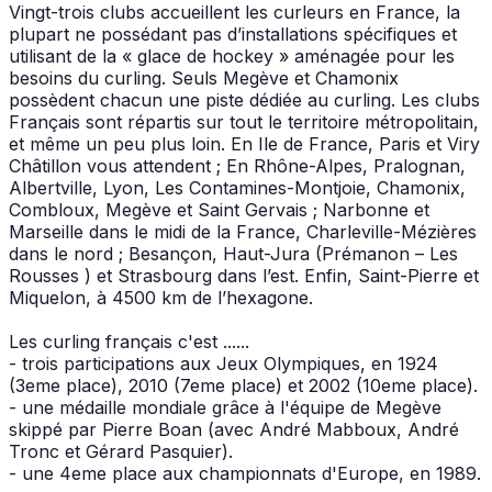
Vingt-trois clubs accueillent les curleurs en France, la
plupart ne possédant pas d’installations spécifiques et
utilisant de la « glace de hockey » aménagée pour les
besoins du curling. Seuls Megève et Chamonix
possèdent chacun une piste dédiée au curling. Les clubs
Français sont répartis sur tout le territoire métropolitain,
et même un peu plus loin. En Ile de France, Paris et Viry
Châtillon vous attendent ; En Rhône-Alpes, Pralognan,
Albertville, Lyon, Les Contamines-Montjoie, Chamonix,
Combloux, Megève et Saint Gervais ; Narbonne et
Marseille dans le midi de la France, Charleville-Mézières
dans le nord ; Besançon, Haut-Jura (Prémanon – Les
Rousses ) et Strasbourg dans l’est. Enfin, Saint-Pierre et
Miquelon, à 4500 km de l’hexagone.
Les curling français c'est ......
- trois participations aux Jeux Olympiques, en 1924
(3eme place), 2010 (7eme place) et 2002 (10eme place).
- une médaille mondiale grâce à l'équipe de Megève
skippé par Pierre Boan (avec André Mabboux, André
Tronc et Gérard Pasquier).
- une 4eme place aux championnats d'Europe, en 1989.