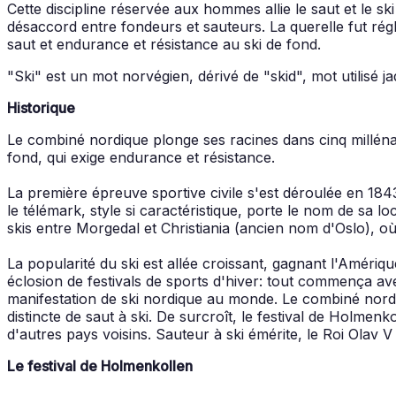
Cette discipline réservée aux hommes allie le saut et le s
désaccord entre fondeurs et sauteurs. La querelle fut ré
saut et endurance et résistance au ski de fond.
"Ski" est un mot norvégien, dérivé de "skid", mot utilisé 
Historique
Le combiné nordique plonge ses racines dans cinq millénair
fond, qui exige endurance et résistance.
La première épreuve sportive civile s'est déroulée en 1
le télémark, style si caractéristique, porte le nom de sa l
skis entre Morgedal et Christiania (ancien nom d'Oslo), où 
La popularité du ski est allée croissant, gagnant l'Amériqu
éclosion de festivals de sports d'hiver: tout commença av
manifestation de ski nordique au monde. Le combiné nordiq
distincte de saut à ski. De surcroît, le festival de Holmenk
d'autres pays voisins. Sauteur à ski émérite, le Roi Ola
Le festival de Holmenkollen