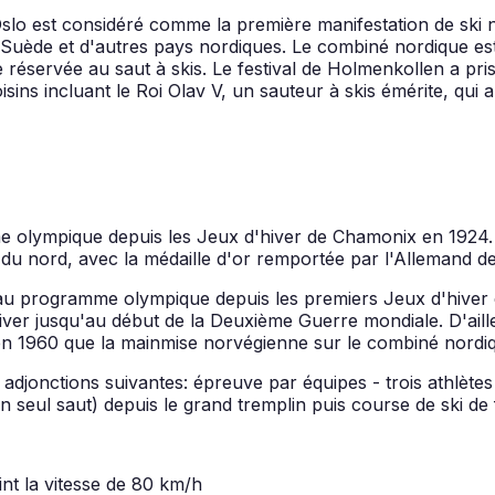
Oslo est considéré comme la première manifestation de ski 
Suède et d'autres pays nordiques. Le combiné nordique est r
réservée au saut à skis. Le festival de Holmenkollen a pri
voisins incluant le Roi Olav V, un sauteur à skis émérite, q
lympique depuis les Jeux d'hiver de Chamonix en 1924. Les
 du nord, avec la médaille d'or remportée par l'Allemand 
 au programme olympique depuis les premiers Jeux d'hiver
ver jusqu'au début de la Deuxième Guerre mondiale. D'ailleu
 1960 que la mainmise norvégienne sur le combiné nordiq
djonctions suivantes: épreuve par équipes - trois athlètes
un seul saut) depuis le grand tremplin puis course de ski de
eint la vitesse de 80 km/h