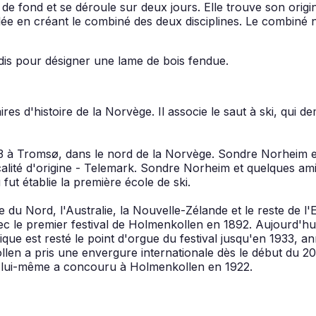
ki de fond et se déroule sur deux jours. Elle trouve son ori
glée en créant le combiné des deux disciplines. Le combiné
jadis pour désigner une lame de bois fendue.
es d'histoire de la Norvège. Il associe le saut à ski, qui d
843 à Tromsø, dans le nord de la Norvège. Sondre Norheim
ocalité d'origine - Telemark. Sondre Norheim et quelques ami
fut établie la première école de ski.
e du Nord, l'Australie, la Nouvelle-Zélande et le reste de l'
ec le premier festival de Holmenkollen en 1892. Aujourd'hu
ue est resté le point d'orgue du festival jusqu'en 1933, a
ollen a pris une envergure internationale dès le début du 20e
v V lui-même a concouru à Holmenkollen en 1922.